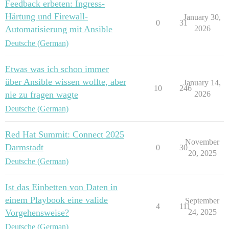
Feedback erbeten: Ingress-
Härtung und Firewall-
January 30,
0
31
Automatisierung mit Ansible
2026
Deutsche (German)
Etwas was ich schon immer
über Ansible wissen wollte, aber
January 14,
10
246
nie zu fragen wagte
2026
Deutsche (German)
Red Hat Summit: Connect 2025
November
Darmstadt
0
30
20, 2025
Deutsche (German)
Ist das Einbetten von Daten in
einem Playbook eine valide
September
4
111
Vorgehensweise?
24, 2025
Deutsche (German)