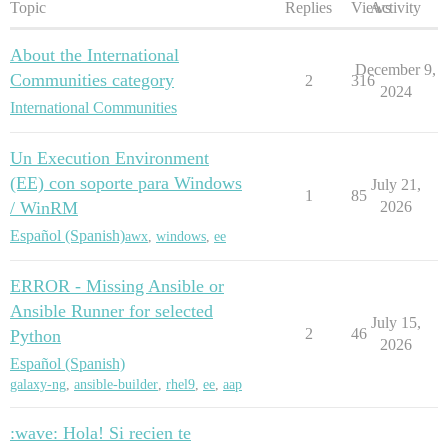
Topic
Replies
Views
Activity
About the International
December 9,
Communities category
2
316
2024
International Communities
Un Execution Environment
(EE) con soporte para Windows
July 21,
1
85
/ WinRM
2026
Español (Spanish)
awx
,
windows
,
ee
ERROR - Missing Ansible or
Ansible Runner for selected
July 15,
2
46
Python
2026
Español (Spanish)
galaxy-ng
,
ansible-builder
,
rhel9
,
ee
,
aap
:wave: Hola! Si recien te