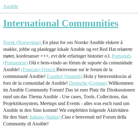
Ansible
International Communities
Norsk (Norwegian)
En plass for oss Norske Ansible elskere å
snakke, jobbe og planlegge lokale Ansible og evt Red Hat relaterte
møter, konferanser +++, evt dele erfaringer historier o.l.
Português
(Portuguese)
Olá e bem-vindo ao fórum de suporte da comunidade
Ansible!
(Français) French
Bienvenue sur le forum de la
communauté Ansible!
Español (Spanish)
Hola y bienvenidos/as al
foro de la comunidad de Ansible!
Deutsche (German)
Willkommen
im Ansible Community Forum! Das ist euer Platz für Disskussionen
rund um das Thema Ansible - Use cases, Tools, Collections, das
Projektökosystem, Meetups und Events - alles was euch rund um
Ansible in den Sinn kommt! Wir empfehlen folgende Aktivitäten
für den Start:
Italiano (Italian)
Ciao e benvenuti nel Forum della
Community di Ansible!