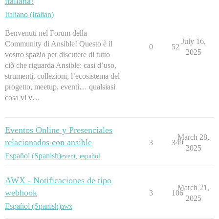
italiana!
Italiano (Italian)
Benvenuti nel Forum della
July 16,
Community di Ansible! Questo è il
0
52
2025
vostro spazio per discutere di tutto
ciò che riguarda Ansible: casi d’uso,
strumenti, collezioni, l’ecosistema del
progetto, meetup, eventi… qualsiasi
cosa vi v…
Eventos Online y Presenciales
March 28,
relacionados con ansible
3
349
2025
Español (Spanish)
event
,
español
AWX - Notificaciones de tipo
March 21,
webhook
3
106
2025
Español (Spanish)
awx