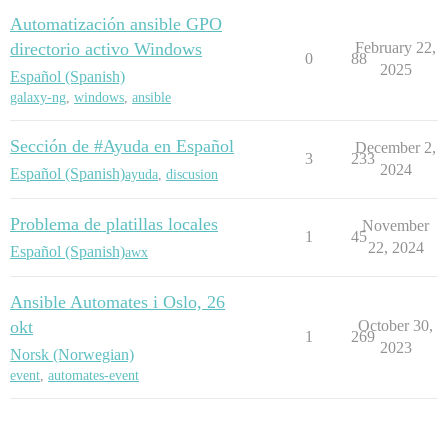
Automatización ansible GPO
directorio activo Windows
February 22,
0
88
2025
Español (Spanish)
galaxy-ng
,
windows
,
ansible
Sección de #Ayuda en Español
December 2,
3
233
2024
Español (Spanish)
ayuda
,
discusion
Problema de platillas locales
November
1
45
22, 2024
Español (Spanish)
awx
Ansible Automates i Oslo, 26
okt
October 30,
1
269
2023
Norsk (Norwegian)
event
,
automates-event