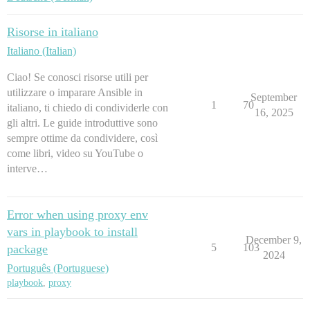
Risorse in italiano
Italiano (Italian)
Ciao! Se conosci risorse utili per
utilizzare o imparare Ansible in
September
1
70
italiano, ti chiedo di condividerle con
16, 2025
gli altri. Le guide introduttive sono
sempre ottime da condividere, così
come libri, video su YouTube o
interve…
Error when using proxy env
vars in playbook to install
December 9,
5
103
package
2024
Português (Portuguese)
playbook
,
proxy