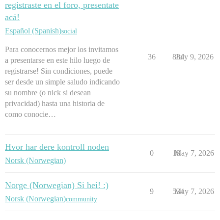
registraste en el foro, presentate
acá!
Español (Spanish)
social
Para conocernos mejor los invitamos
36
884
July 9, 2026
a presentarse en este hilo luego de
registrarse! Sin condiciones, puede
ser desde un simple saludo indicando
su nombre (o nick si desean
privacidad) hasta una historia de
como conocie…
Hvor har dere kontroll noden
0
18
May 7, 2026
Norsk (Norwegian)
Norge (Norwegian) Si hei! :)
9
534
May 7, 2026
Norsk (Norwegian)
community